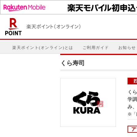
楽天ポイント(オンライン)とは
ご利用ガイド
お知らせ
くら寿司
く
学
み
※「
ア